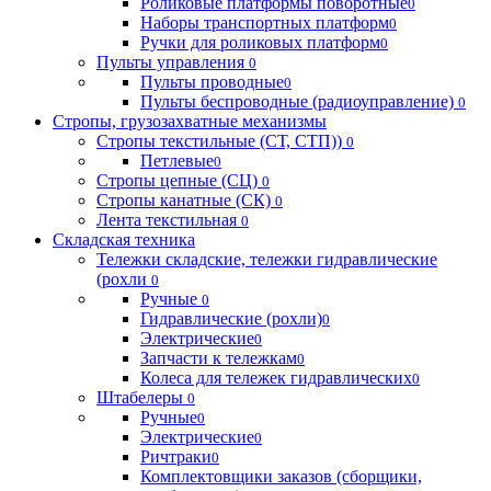
Роликовые платформы поворотные
0
Наборы транспортных платформ
0
Ручки для роликовых платформ
0
Пульты управления
0
Пульты проводные
0
Пульты беспроводные (радиоуправление)
0
Стропы, грузозахватные механизмы
Стропы текстильные (СТ, СТП))
0
Петлевые
0
Стропы цепные (СЦ)
0
Стропы канатные (СК)
0
Лента текстильная
0
Складская техника
Тележки складские, тележки гидравлические
(рохли
0
Ручные
0
Гидравлические (рохли)
0
Электрические
0
Запчасти к тележкам
0
Колеса для тележек гидравлических
0
Штабелеры
0
Ручные
0
Электрические
0
Ричтраки
0
Комплектовщики заказов (сборщики,