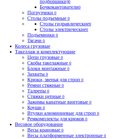
подборщики)
0
Бочкокантователи
0
Погрузчики
0
Столы подъемные
0
Столы гидравлические
0
Столы электрические
0
Подъемники
0
Тягачи
0
Колеса грузовые
Такеллаж и комплектующие
Цепи грузовые
0
Скобы такелажные
0
Блоки монтажные
0
Захваты
0
Крюки, звенья для строп
0
Ремни стяжные
0
Талрепы
0
Стяжки цепные
0
Зажимы канатные винтовые
0
Коуши
0
Втулки алюминиевые для строп
0
Ремкомплекты для крюков
0
Весовое оборудование
Весы крановые
0
Весы платформенные электронные
0