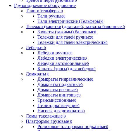
Треноги перегрузочные
0
Грузоподъемное оборудование
Тали и тельферы
0
Тали ручные
0
Тали электрические (Тельферы)
0
Тележки (каретки) для талей, захваты балочные
0
Захваты (зажимы) балочные
0
Тележки для талей ручных
0
Тележки для талей электрических
0
Лебедки
0
Лебедки ручные
0
Лебедки электрические
0
Лебедки автомобильные
0
Канаты (тросы) для лебедок
0
Домкраты
0
Домкраты гидравлические
0
Домкраты подкатные
0
Домкраты реечные
0
Домкраты винтовые
0
Трансмиссионные
0
Цилиндры тянущие
0
Насосы для домкратов
0
Ломы такелажные
0
Платформы грузовые
0
Роликовые платформы подкатные
0