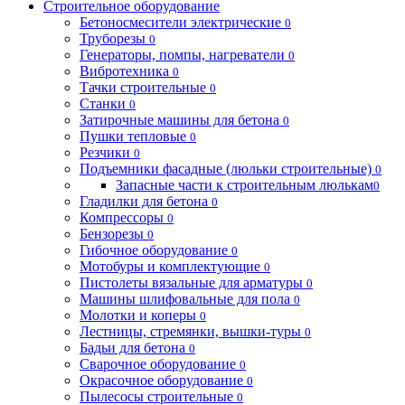
Строительное оборудование
Бетоносмесители электрические
0
Труборезы
0
Генераторы, помпы, нагреватели
0
Вибротехника
0
Тачки строительные
0
Станки
0
Затирочные машины для бетона
0
Пушки тепловые
0
Резчики
0
Подъемники фасадные (люльки строительные)
0
Запасные части к строительным люлькам
0
Гладилки для бетона
0
Компрессоры
0
Бензорезы
0
Гибочное оборудование
0
Мотобуры и комплектующие
0
Пистолеты вязальные для арматуры
0
Машины шлифовальные для пола
0
Молотки и коперы
0
Лестницы, стремянки, вышки-туры
0
Бадьи для бетона
0
Сварочное оборудование
0
Окрасочное оборудование
0
Пылесосы строительные
0