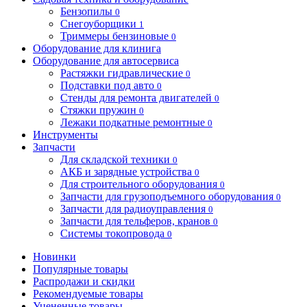
Бензопилы
0
Снегоуборщики
1
Триммеры бензиновые
0
Оборудование для клинига
Оборудование для автосервиса
Растяжки гидравлические
0
Подставки под авто
0
Стенды для ремонта двигателей
0
Стяжки пружин
0
Лежаки подкатные ремонтные
0
Инструменты
Запчасти
Для складской техники
0
АКБ и зарядные устройства
0
Для строительного оборудования
0
Запчасти для грузоподъемного оборудования
0
Запчасти для радиоуправления
0
Запчасти для тельферов, кранов
0
Системы токопровода
0
Новинки
Популярные товары
Распродажи и скидки
Рекомендуемые товары
Уцененные товары