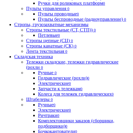
Ручки для роликовых платформ
0
Пульты управления
0
Пульты проводные
0
Пульты беспроводные (радиоуправление)
0
Стропы, грузозахватные механизмы
Стропы текстильные (СТ, СТП))
0
Петлевые
0
Стропы цепные (СЦ)
0
Стропы канатные (СК)
0
Лента текстильная
0
Складская техника
Тележки складские, тележки гидравлические
(рохли
0
Ручные
0
Гидравлические (рохли)
0
Электрические
0
Запчасти к тележкам
0
Колеса для тележек гидравлических
0
Штабелеры
0
Ручные
0
Электрические
0
Ричтраки
0
Комплектовщики заказов (сборщики,
подборщики)
0
Бочкокантователи
0