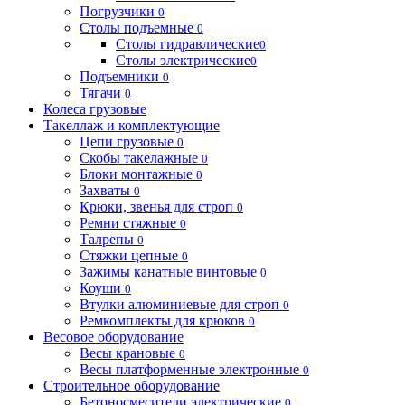
Погрузчики
0
Столы подъемные
0
Столы гидравлические
0
Столы электрические
0
Подъемники
0
Тягачи
0
Колеса грузовые
Такеллаж и комплектующие
Цепи грузовые
0
Скобы такелажные
0
Блоки монтажные
0
Захваты
0
Крюки, звенья для строп
0
Ремни стяжные
0
Талрепы
0
Стяжки цепные
0
Зажимы канатные винтовые
0
Коуши
0
Втулки алюминиевые для строп
0
Ремкомплекты для крюков
0
Весовое оборудование
Весы крановые
0
Весы платформенные электронные
0
Строительное оборудование
Бетоносмесители электрические
0