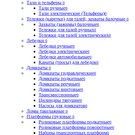
Тали и тельферы
0
Тали ручные
0
Тали электрические (Тельферы)
0
Тележки (каретки) для талей, захваты балочные
0
Захваты (зажимы) балочные
0
Тележки для талей ручных
0
Тележки для талей электрических
0
Лебедки
0
Лебедки ручные
0
Лебедки электрические
0
Лебедки автомобильные
0
Канаты (тросы) для лебедок
0
Домкраты
0
Домкраты гидравлические
0
Домкраты подкатные
0
Домкраты реечные
0
Домкраты винтовые
0
Трансмиссионные
0
Цилиндры тянущие
0
Насосы для домкратов
0
Ломы такелажные
0
Платформы грузовые
0
Роликовые платформы подкатные
0
Роликовые платформы поворотные
0
Наборы транспортных платформ
0