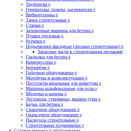
Труборезы
0
Генераторы, помпы, нагреватели
0
Вибротехника
0
Тачки строительные
0
Станки
0
Затирочные машины для бетона
0
Пушки тепловые
0
Резчики
0
Подъемники фасадные (люльки строительные)
0
Запасные части к строительным люлькам
0
Гладилки для бетона
0
Компрессоры
0
Бензорезы
0
Гибочное оборудование
0
Мотобуры и комплектующие
0
Пистолеты вязальные для арматуры
0
Машины шлифовальные для пола
0
Молотки и коперы
0
Лестницы, стремянки, вышки-туры
0
Бадьи для бетона
0
Сварочное оборудование
0
Окрасочное оборудование
0
Пылесосы строительные
0
Строительные подъемники
0
Садовая техника и оборудование