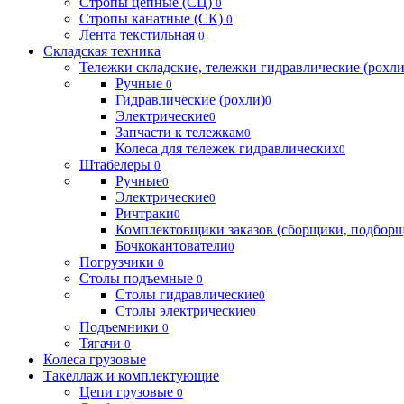
Стропы цепные (СЦ)
0
Стропы канатные (СК)
0
Лента текстильная
0
Складская техника
Тележки складские, тележки гидравлические (рохл
Ручные
0
Гидравлические (рохли)
0
Электрические
0
Запчасти к тележкам
0
Колеса для тележек гидравлических
0
Штабелеры
0
Ручные
0
Электрические
0
Ричтраки
0
Комплектовщики заказов (сборщики, подбор
Бочкокантователи
0
Погрузчики
0
Столы подъемные
0
Столы гидравлические
0
Столы электрические
0
Подъемники
0
Тягачи
0
Колеса грузовые
Такеллаж и комплектующие
Цепи грузовые
0