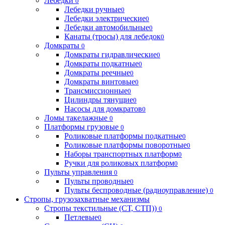
Лебедки
0
Лебедки ручные
0
Лебедки электрические
0
Лебедки автомобильные
0
Канаты (тросы) для лебедок
0
Домкраты
0
Домкраты гидравлические
0
Домкраты подкатные
0
Домкраты реечные
0
Домкраты винтовые
0
Трансмиссионные
0
Цилиндры тянущие
0
Насосы для домкратов
0
Ломы такелажные
0
Платформы грузовые
0
Роликовые платформы подкатные
0
Роликовые платформы поворотные
0
Наборы транспортных платформ
0
Ручки для роликовых платформ
0
Пульты управления
0
Пульты проводные
0
Пульты беспроводные (радиоуправление)
0
Стропы, грузозахватные механизмы
Стропы текстильные (СТ, СТП))
0
Петлевые
0