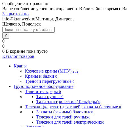
Сообщение отправлено
Ваше сообщение успешно отправлено. В ближайшее время с Ва
Закрыть окно
info@kranwerk.ru
Мытищи, Дмитров,
Щелково, Подольск
0
0
0
В корзине
пока пусто
Каталог товаров
Краны
Козловые краны (МПУ)
252
Краны и балки
0
Треноги перегрузочные
0
Грузоподъемное оборудование
Тали и тельферы
0
Тали ручные
0
Тали электрические (Тельферы)
0
Тележки (каретки) для талей, захваты балочные
0
Захваты (зажимы) балочные
0
Тележки для талей ручных
0
Тележки для талей электрических
0