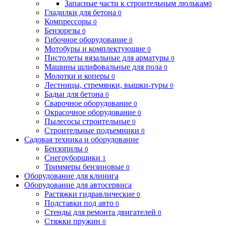
Запасные части к строительным люлькам
0
Гладилки для бетона
0
Компрессоры
0
Бензорезы
0
Гибочное оборудование
0
Мотобуры и комплектующие
0
Пистолеты вязальные для арматуры
0
Машины шлифовальные для пола
0
Молотки и коперы
0
Лестницы, стремянки, вышки-туры
0
Бадьи для бетона
0
Сварочное оборудование
0
Окрасочное оборудование
0
Пылесосы строительные
0
Строительные подъемники
0
Садовая техника и оборудование
Бензопилы
0
Снегоуборщики
1
Триммеры бензиновые
0
Оборудование для клинига
Оборудование для автосервиса
Растяжки гидравлические
0
Подставки под авто
0
Стенды для ремонта двигателей
0
Стяжки пружин
0