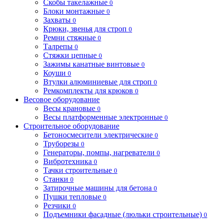
Скобы такелажные
0
Блоки монтажные
0
Захваты
0
Крюки, звенья для строп
0
Ремни стяжные
0
Талрепы
0
Стяжки цепные
0
Зажимы канатные винтовые
0
Коуши
0
Втулки алюминиевые для строп
0
Ремкомплекты для крюков
0
Весовое оборудование
Весы крановые
0
Весы платформенные электронные
0
Строительное оборудование
Бетоносмесители электрические
0
Труборезы
0
Генераторы, помпы, нагреватели
0
Вибротехника
0
Тачки строительные
0
Станки
0
Затирочные машины для бетона
0
Пушки тепловые
0
Резчики
0
Подъемники фасадные (люльки строительные)
0