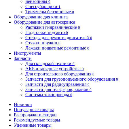
Бензопилы
0
Снегоуборщики
1
Триммеры бензиновые
0
Оборудование для клинига
Оборудование для автосервиса
Растяжки гидравлические
0
Подставки под авто
0
Стенды для ремонта двигателей
0
Стяжки пружин
0
Лежаки подкатные ремонтные
0
Инструменты
Запчасти
Для складской техники
0
АКБ и зарядные устройства
0
Для строительного оборудования
0
Запчасти для грузоподъемного оборудования
0
Запчасти для радиоуправления
0
Запчасти для тельферов, кранов
0
Системы токопровода
0
Новинки
Популярные товары
Распродажи и скидки
Рекомендуемые товары
Уцененные товары