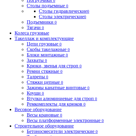
Погрузчики
0
Столы подъемные
0
Столы гидравлические
0
Столы электрические
0
Подъемники
0
Тягачи
0
Колеса грузовые
Такеллаж и комплектующие
Цепи грузовые
0
Скобы такелажные
0
Блоки монтажные
0
Захваты
0
Крюки, звенья для строп
0
Ремни стяжные
0
Талрепы
0
Стяжки цепные
0
Зажимы канатные винтовые
0
Коуши
0
Втулки алюминиевые для строп
0
Ремкомплекты для крюков
0
Весовое оборудование
Весы крановые
0
Весы платформенные электронные
0
Строительное оборудование
Бетоносмесители электрические
0