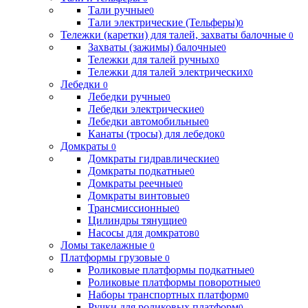
Тали ручные
0
Тали электрические (Тельферы)
0
Тележки (каретки) для талей, захваты балочные
0
Захваты (зажимы) балочные
0
Тележки для талей ручных
0
Тележки для талей электрических
0
Лебедки
0
Лебедки ручные
0
Лебедки электрические
0
Лебедки автомобильные
0
Канаты (тросы) для лебедок
0
Домкраты
0
Домкраты гидравлические
0
Домкраты подкатные
0
Домкраты реечные
0
Домкраты винтовые
0
Трансмиссионные
0
Цилиндры тянущие
0
Насосы для домкратов
0
Ломы такелажные
0
Платформы грузовые
0
Роликовые платформы подкатные
0
Роликовые платформы поворотные
0
Наборы транспортных платформ
0
Ручки для роликовых платформ
0