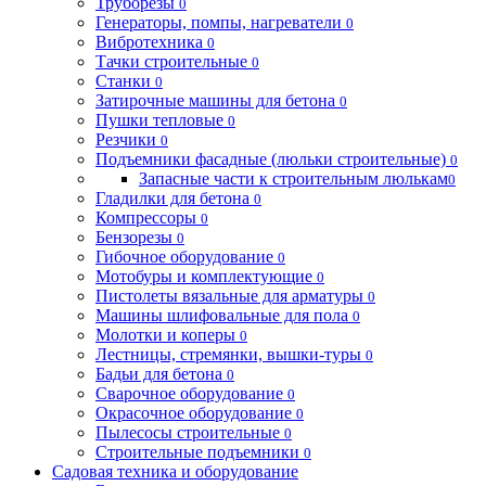
Труборезы
0
Генераторы, помпы, нагреватели
0
Вибротехника
0
Тачки строительные
0
Станки
0
Затирочные машины для бетона
0
Пушки тепловые
0
Резчики
0
Подъемники фасадные (люльки строительные)
0
Запасные части к строительным люлькам
0
Гладилки для бетона
0
Компрессоры
0
Бензорезы
0
Гибочное оборудование
0
Мотобуры и комплектующие
0
Пистолеты вязальные для арматуры
0
Машины шлифовальные для пола
0
Молотки и коперы
0
Лестницы, стремянки, вышки-туры
0
Бадьи для бетона
0
Сварочное оборудование
0
Окрасочное оборудование
0
Пылесосы строительные
0
Строительные подъемники
0
Садовая техника и оборудование