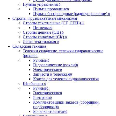
Пульты управления
0
Пульты проводные
0
Пульты беспроводные (радиоуправление)
0
Стропы, грузозахватные механизмы
Стропы текстильные (СТ, СТП))
0
Петлевые
0
Стропы цепные (СЦ)
0
Стропы канатные (СК)
0
Лента текстильная
0
Складская техника
Тележки складские, тележки гидравлические
(рохли
0
Ручные
0
Гидравлические (рохли)
0
Электрические
0
Запчасти к тележкам
0
Колеса для тележек гидравлических
0
Штабелеры
0
Ручные
0
Электрические
0
Ричтраки
0
Комплектовщики заказов (сборщики,
подборщики)
0
Бочкокантователи
0