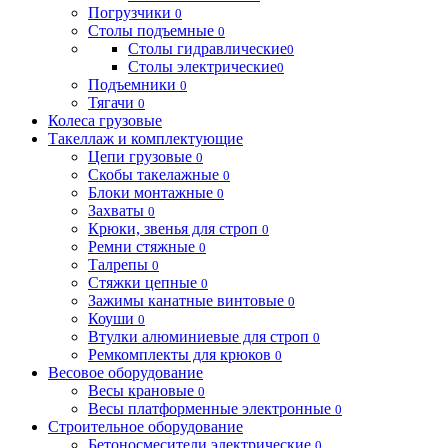
Погрузчики
0
Столы подъемные
0
Столы гидравлические
0
Столы электрические
0
Подъемники
0
Тягачи
0
Колеса грузовые
Такеллаж и комплектующие
Цепи грузовые
0
Скобы такелажные
0
Блоки монтажные
0
Захваты
0
Крюки, звенья для строп
0
Ремни стяжные
0
Талрепы
0
Стяжки цепные
0
Зажимы канатные винтовые
0
Коуши
0
Втулки алюминиевые для строп
0
Ремкомплекты для крюков
0
Весовое оборудование
Весы крановые
0
Весы платформенные электронные
0
Строительное оборудование
Бетоносмесители электрические
0