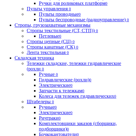
Ручки для роликовых платформ
0
Пульты управления
0
Пульты проводные
0
Пульты беспроводные (радиоуправление)
0
Стропы, грузозахватные механизмы
Стропы текстильные (СТ, СТП))
0
Петлевые
0
Стропы цепные (СЦ)
0
Стропы канатные (СК)
0
Лента текстильная
0
Складская техника
Тележки складские, тележки гидравлические
(рохли
0
Ручные
0
Гидравлические (рохли)
0
Электрические
0
Запчасти к тележкам
0
Колеса для тележек гидравлических
0
Штабелеры
0
Ручные
0
Электрические
0
Ричтраки
0
Комплектовщики заказов (сборщики,
подборщики)
0
Бочкокантователи
0