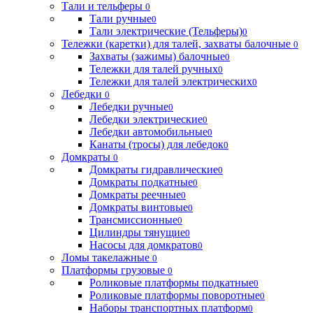
Тали и тельферы
0
Тали ручные
0
Тали электрические (Тельферы)
0
Тележки (каретки) для талей, захваты балочные
0
Захваты (зажимы) балочные
0
Тележки для талей ручных
0
Тележки для талей электрических
0
Лебедки
0
Лебедки ручные
0
Лебедки электрические
0
Лебедки автомобильные
0
Канаты (тросы) для лебедок
0
Домкраты
0
Домкраты гидравлические
0
Домкраты подкатные
0
Домкраты реечные
0
Домкраты винтовые
0
Трансмиссионные
0
Цилиндры тянущие
0
Насосы для домкратов
0
Ломы такелажные
0
Платформы грузовые
0
Роликовые платформы подкатные
0
Роликовые платформы поворотные
0
Наборы транспортных платформ
0