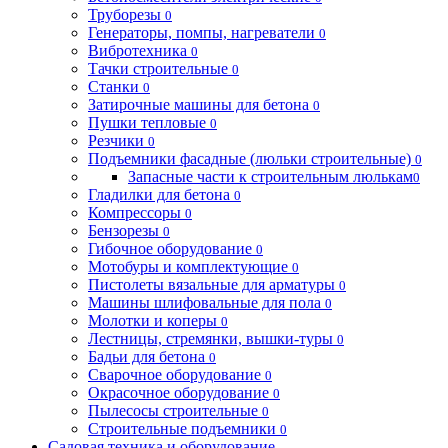
Труборезы
0
Генераторы, помпы, нагреватели
0
Вибротехника
0
Тачки строительные
0
Станки
0
Затирочные машины для бетона
0
Пушки тепловые
0
Резчики
0
Подъемники фасадные (люльки строительные)
0
Запасные части к строительным люлькам
0
Гладилки для бетона
0
Компрессоры
0
Бензорезы
0
Гибочное оборудование
0
Мотобуры и комплектующие
0
Пистолеты вязальные для арматуры
0
Машины шлифовальные для пола
0
Молотки и коперы
0
Лестницы, стремянки, вышки-туры
0
Бадьи для бетона
0
Сварочное оборудование
0
Окрасочное оборудование
0
Пылесосы строительные
0
Строительные подъемники
0
Садовая техника и оборудование