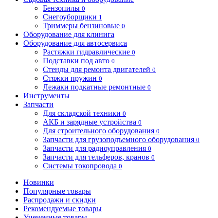
Бензопилы
0
Снегоуборщики
1
Триммеры бензиновые
0
Оборудование для клинига
Оборудование для автосервиса
Растяжки гидравлические
0
Подставки под авто
0
Стенды для ремонта двигателей
0
Стяжки пружин
0
Лежаки подкатные ремонтные
0
Инструменты
Запчасти
Для складской техники
0
АКБ и зарядные устройства
0
Для строительного оборудования
0
Запчасти для грузоподъемного оборудования
0
Запчасти для радиоуправления
0
Запчасти для тельферов, кранов
0
Системы токопровода
0
Новинки
Популярные товары
Распродажи и скидки
Рекомендуемые товары
Уцененные товары