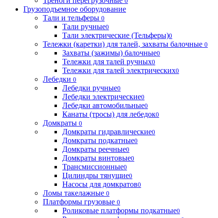
Треноги перегрузочные
0
Грузоподъемное оборудование
Тали и тельферы
0
Тали ручные
0
Тали электрические (Тельферы)
0
Тележки (каретки) для талей, захваты балочные
0
Захваты (зажимы) балочные
0
Тележки для талей ручных
0
Тележки для талей электрических
0
Лебедки
0
Лебедки ручные
0
Лебедки электрические
0
Лебедки автомобильные
0
Канаты (тросы) для лебедок
0
Домкраты
0
Домкраты гидравлические
0
Домкраты подкатные
0
Домкраты реечные
0
Домкраты винтовые
0
Трансмиссионные
0
Цилиндры тянущие
0
Насосы для домкратов
0
Ломы такелажные
0
Платформы грузовые
0
Роликовые платформы подкатные
0