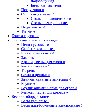
подборщики)
0
Бочкокантователи
0
Погрузчики
0
Столы подъемные
0
Столы гидравлические
0
Столы электрические
0
Подъемники
0
Тягачи
0
Колеса грузовые
Такеллаж и комплектующие
Цепи грузовые
0
Скобы такелажные
0
Блоки монтажные
0
Захваты
0
Крюки, звенья для строп
0
Ремни стяжные
0
Талрепы
0
Стяжки цепные
0
Зажимы канатные винтовые
0
Коуши
0
Втулки алюминиевые для строп
0
Ремкомплекты для крюков
0
Весовое оборудование
Весы крановые
0
Весы платформенные электронные
0