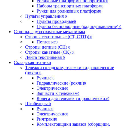
Роликовые платформы поворотные
0
Наборы транспортных платформ
0
Ручки для роликовых платформ
0
Пульты управления
0
Пульты проводные
0
Пульты беспроводные (радиоуправление)
0
Стропы, грузозахватные механизмы
Стропы текстильные (СТ, СТП))
0
Петлевые
0
Стропы цепные (СЦ)
0
Стропы канатные (СК)
0
Лента текстильная
0
Складская техника
Тележки складские, тележки гидравлические
(рохли
0
Ручные
0
Гидравлические (рохли)
0
Электрические
0
Запчасти к тележкам
0
Колеса для тележек гидравлических
0
Штабелеры
0
Ручные
0
Электрические
0
Ричтраки
0
Комплектовщики заказов (сборщики,