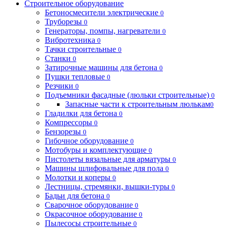
Строительное оборудование
Бетоносмесители электрические
0
Труборезы
0
Генераторы, помпы, нагреватели
0
Вибротехника
0
Тачки строительные
0
Станки
0
Затирочные машины для бетона
0
Пушки тепловые
0
Резчики
0
Подъемники фасадные (люльки строительные)
0
Запасные части к строительным люлькам
0
Гладилки для бетона
0
Компрессоры
0
Бензорезы
0
Гибочное оборудование
0
Мотобуры и комплектующие
0
Пистолеты вязальные для арматуры
0
Машины шлифовальные для пола
0
Молотки и коперы
0
Лестницы, стремянки, вышки-туры
0
Бадьи для бетона
0
Сварочное оборудование
0
Окрасочное оборудование
0
Пылесосы строительные
0