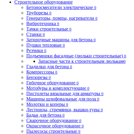
Строительное оборудование
Бетоносмесители электрические
0
Труборезы
0
Генераторы, помпы, нагреватели
0
Вибротехника
0
Тачки строительные
0
Станки
0
Затирочные машины для бетона
0
Пушки тепловые
0
Резчики
0
Подъемники фасадные (люльки строительные)
0
Запасные части к строительным люлькам
0
Гладилки для бетона
0
Компрессоры
0
Бензорезы
0
Гибочное оборудование
0
Мотобуры и комплектующие
0
Пистолеты вязальные для арматуры
0
Машины шлифовальные для пола
0
Молотки и коперы
0
Лестницы, стремянки, вышки-туры
0
Бадьи для бетона
0
Сварочное оборудование
0
Окрасочное оборудование
0
Пылесосы строительные
0