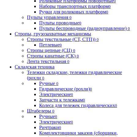
Роликовые платформы поворотные
0
Наборы транспортных платформ
0
Ручки для роликовых платформ
0
Пульты управления
0
Пульты проводные
0
Пульты беспроводные (радиоуправление)
0
Стропы, грузозахватные механизмы
Стропы текстильные (СТ, СТП))
0
Петлевые
0
Стропы цепные (СЦ)
0
Стропы канатные (СК)
0
Лента текстильная
0
Складская техника
Тележки складские, тележки гидравлические
(рохли
0
Ручные
0
Гидравлические (рохли)
0
Электрические
0
Запчасти к тележкам
0
Колеса для тележек гидравлических
0
Штабелеры
0
Ручные
0
Электрические
0
Ричтраки
0
Комплектовщики заказов (сборщики,