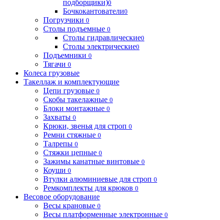
подборщики)
0
Бочкокантователи
0
Погрузчики
0
Столы подъемные
0
Столы гидравлические
0
Столы электрические
0
Подъемники
0
Тягачи
0
Колеса грузовые
Такеллаж и комплектующие
Цепи грузовые
0
Скобы такелажные
0
Блоки монтажные
0
Захваты
0
Крюки, звенья для строп
0
Ремни стяжные
0
Талрепы
0
Стяжки цепные
0
Зажимы канатные винтовые
0
Коуши
0
Втулки алюминиевые для строп
0
Ремкомплекты для крюков
0
Весовое оборудование
Весы крановые
0
Весы платформенные электронные
0