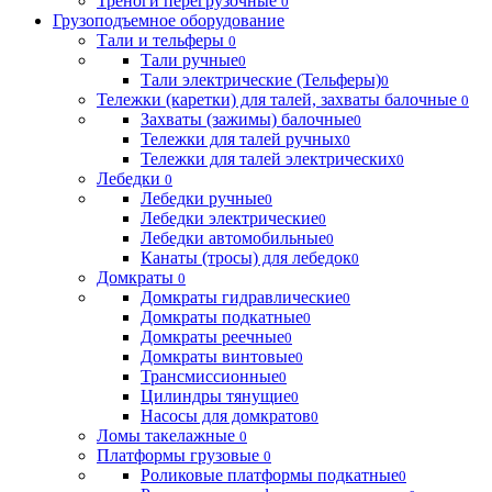
Треноги перегрузочные
0
Грузоподъемное оборудование
Тали и тельферы
0
Тали ручные
0
Тали электрические (Тельферы)
0
Тележки (каретки) для талей, захваты балочные
0
Захваты (зажимы) балочные
0
Тележки для талей ручных
0
Тележки для талей электрических
0
Лебедки
0
Лебедки ручные
0
Лебедки электрические
0
Лебедки автомобильные
0
Канаты (тросы) для лебедок
0
Домкраты
0
Домкраты гидравлические
0
Домкраты подкатные
0
Домкраты реечные
0
Домкраты винтовые
0
Трансмиссионные
0
Цилиндры тянущие
0
Насосы для домкратов
0
Ломы такелажные
0
Платформы грузовые
0
Роликовые платформы подкатные
0